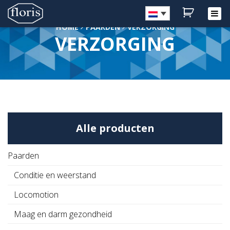
HOME
PAARDEN
VERZORGING
VERZORGING
Home
Shop
Over Floris
Laboratorium
Geneesmiddelen
Klantenservice
Alle producten
Blog
Contact
Paarden
Mijn account
Conditie en weerstand
Locomotion
Maag en darm gezondheid