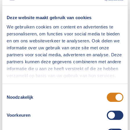
worden
wo
op
op
de
de
Deze website maakt gebruik van cookies
productpagina
pro
We gebruiken cookies om content en advertenties te
personaliseren, om functies voor social media te bieden
en om ons websiteverkeer te analyseren. Ook delen we
informatie over uw gebruik van onze site met onze
Cooling Gel
partners voor social media, adverteren en analyse. Deze
partners kunnen deze gegevens combineren met andere
informatie die u aan ze heeft verstrekt of die ze hebben
Prijsklasse:
€
14,95
-
€
89,00
€14,95
verzameld op basis van uw gebruik van hun services.
Dit
tot
product
OPTIES SELECTEREN
€89,00
heeft
Toestemmingsselectie
Noodzakelijk
meerdere
variaties.
Deze
Voorkeuren
optie
kan